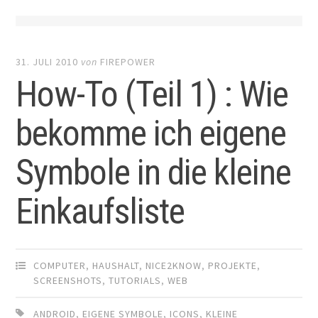
31. JULI 2010
von
FIREPOWER
How-To (Teil 1) : Wie
bekomme ich eigene
Symbole in die kleine
Einkaufsliste
COMPUTER
,
HAUSHALT
,
NICE2KNOW
,
PROJEKTE
,
SCREENSHOTS
,
TUTORIALS
,
WEB
ANDROID
,
EIGENE SYMBOLE
,
ICONS
,
KLEINE