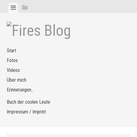
Zum
Menü
Seitenleiste
Inhalt
anzeigen
anzeigen
springen
Start
Fotos
Videos
Über mich
Erinnerungen…
Buch der coolen Leute
Impressum / Imprint