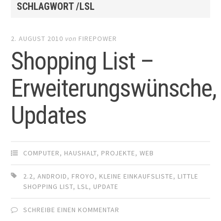
SCHLAGWORT /LSL
2. AUGUST 2010
von
FIREPOWER
Shopping List –
Erweiterungswünsche,
Updates
COMPUTER
,
HAUSHALT
,
PROJEKTE
,
WEB
2.2
,
ANDROID
,
FROYO
,
KLEINE EINKAUFSLISTE
,
LITTLE
SHOPPING LIST
,
LSL
,
UPDATE
SCHREIBE EINEN KOMMENTAR