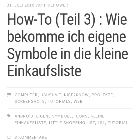
31. JULI 2010
von
FIREPOWER
How-To (Teil 3) : Wie
bekomme ich eigene
Symbole in die kleine
Einkaufsliste
COMPUTER
,
HAUSHALT
,
NICE2KNOW
,
PROJEKTE
,
SCREENSHOTS
,
TUTORIALS
,
WEB
ANDROID
,
EIGENE SYMBOLE
,
ICONS
,
KLEINE
EINKAUFSLISTE
,
LITTLE SHOPPING LIST
,
LSL
,
TUTORIAL
3 KOMMENTARE