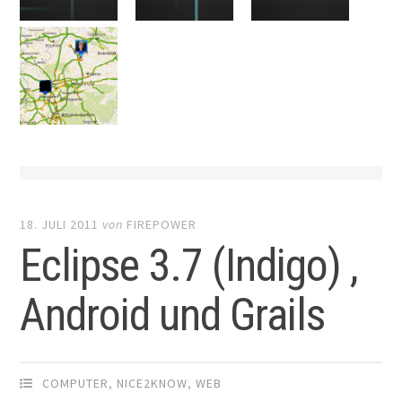
18. JULI 2011
von
FIREPOWER
Eclipse 3.7 (Indigo) ,
Android und Grails
COMPUTER
,
NICE2KNOW
,
WEB