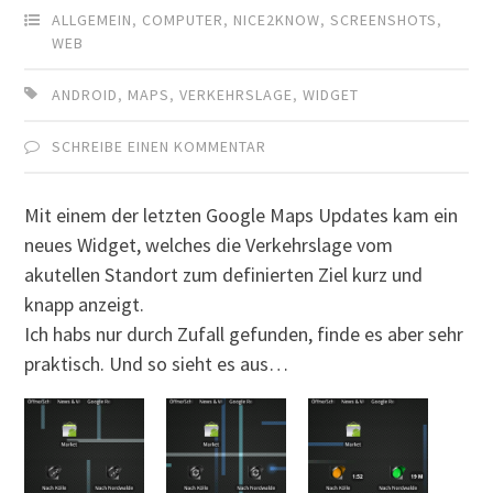
ALLGEMEIN
,
COMPUTER
,
NICE2KNOW
,
SCREENSHOTS
,
WEB
ANDROID
,
MAPS
,
VERKEHRSLAGE
,
WIDGET
SCHREIBE EINEN KOMMENTAR
Mit einem der letzten Google Maps Updates kam ein
neues Widget, welches die Verkehrslage vom
akutellen Standort zum definierten Ziel kurz und
knapp anzeigt.
Ich habs nur durch Zufall gefunden, finde es aber sehr
praktisch. Und so sieht es aus…