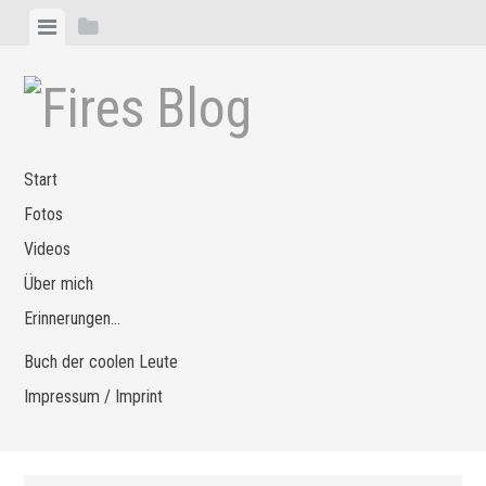
Zum
Menü
Seitenleiste
Inhalt
anzeigen
anzeigen
springen
Start
Fotos
Videos
Über mich
Erinnerungen…
Buch der coolen Leute
Impressum / Imprint