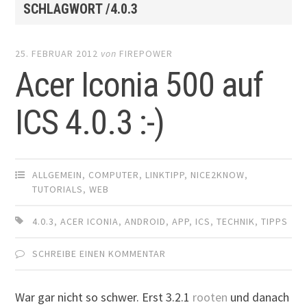
SCHLAGWORT /4.0.3
25. FEBRUAR 2012
von
FIREPOWER
Acer Iconia 500 auf
ICS 4.0.3 :-)
ALLGEMEIN
,
COMPUTER
,
LINKTIPP
,
NICE2KNOW
,
TUTORIALS
,
WEB
4.0.3
,
ACER ICONIA
,
ANDROID
,
APP
,
ICS
,
TECHNIK
,
TIPPS
SCHREIBE EINEN KOMMENTAR
War gar nicht so schwer. Erst 3.2.1
rooten
und danach