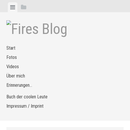
Zum
Menü
Seitenleiste
Inhalt
anzeigen
anzeigen
springen
Start
Fotos
Videos
Über mich
Erinnerungen…
Buch der coolen Leute
Impressum / Imprint