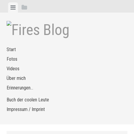
Zum
Menü
Seitenleiste
Inhalt
anzeigen
anzeigen
springen
Start
Fotos
Videos
Über mich
Erinnerungen…
Buch der coolen Leute
Impressum / Imprint