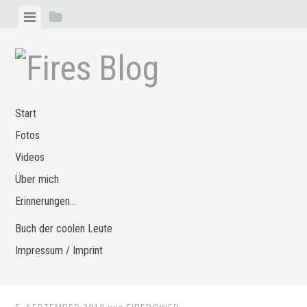
Zum
Menü
Seitenleiste
Inhalt
anzeigen
anzeigen
springen
Start
Fotos
Videos
Über mich
Erinnerungen…
Buch der coolen Leute
Impressum / Imprint
5. SEPTEMBER 2010
von
FIREPOWER