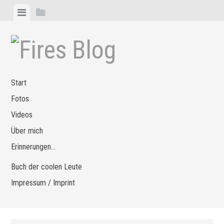
Zum
Menü
Seitenleiste
Inhalt
anzeigen
anzeigen
springen
Start
Fotos
Videos
Über mich
Erinnerungen…
Buch der coolen Leute
Impressum / Imprint