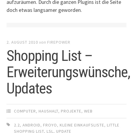
aufzuräumen. Durch die ganzen Plugins ist die Seite
doch etwas langsamer geworden.
2. AUGUST 2010
von
FIREPOWER
Shopping List –
Erweiterungswünsche,
Updates
COMPUTER
,
HAUSHALT
,
PROJEKTE
,
WEB
2.2
,
ANDROID
,
FROYO
,
KLEINE EINKAUFSLISTE
,
LITTLE
SHOPPING LIST
,
LSL
,
UPDATE