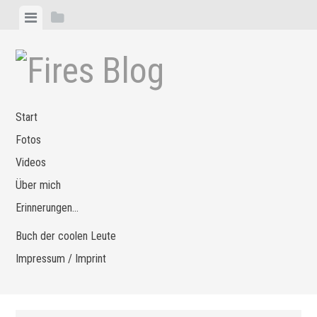
Zum
Menü
Seitenleiste
Inhalt
anzeigen
anzeigen
springen
Start
Fotos
Videos
Über mich
Erinnerungen…
Buch der coolen Leute
Impressum / Imprint