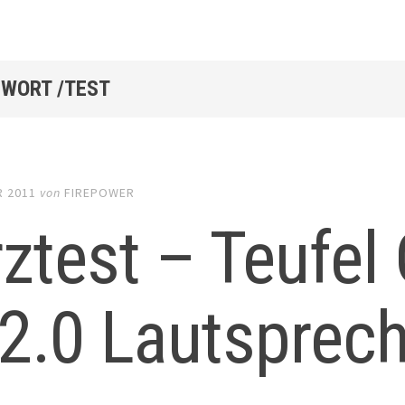
WORT /TEST
R 2011
von
FIREPOWER
ztest – Teufel
2.0 Lautsprec