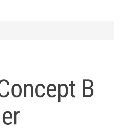
 Concept B
her