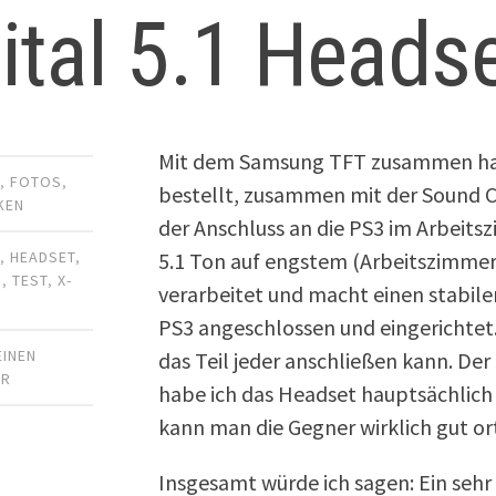
ital 5.1 Heads
Mit dem Samsung TFT zusammen hat
R
,
FOTOS
,
bestellt, zusammen mit der Sound Co
KEN
der Anschluss an die PS3 im Arbeit
5.1 Ton auf engstem (Arbeitszimmer
1
,
HEADSET
,
N
,
TEST
,
X-
verarbeitet und macht einen stabile
PS3 angeschlossen und eingerichtet. 
EINEN
das Teil jeder anschließen kann. Der
AR
habe ich das Headset hauptsächlich 
kann man die Gegner wirklich gut or
Insgesamt würde ich sagen: Ein sehr