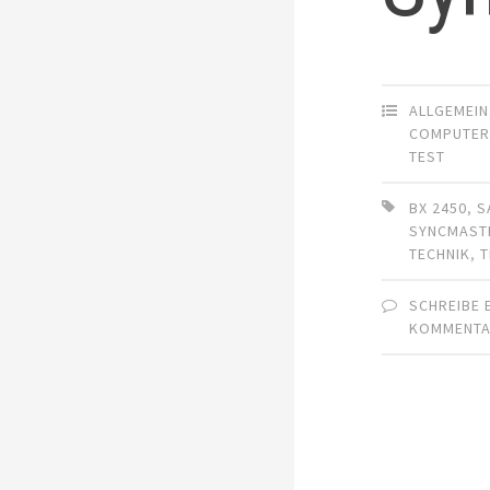
ALLGEMEIN
COMPUTE
TEST
BX 2450
,
S
SYNCMAST
TECHNIK
,
T
SCHREIBE 
KOMMENT