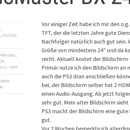
Vor einiger Zeit habe ich mir den o.g
,
TFT, der die letzten Jahre gute Dien
R
,
FOTOS
,
Nachfolger natürlich auch gut sein.
Größe von mindestens 24″ und da k
AMSUNG
,
recht. Aktuell kostet der Bildschirm
ER
,
Primär nutze ich den Bildschirm an 
EST
,
TIPP
auch die PS3 dran anschließen könn
EINEN
bei, der Bildschirm selber hat 2 HD
AR
einen Audio-Ausgang. Ab jetzt folgen 
sehr gut. Mein alter Bildschirm sieh
PS3 macht der Bildschirm eine gute F
gut.
Vor 2 Wochen bemerkte ich allerding