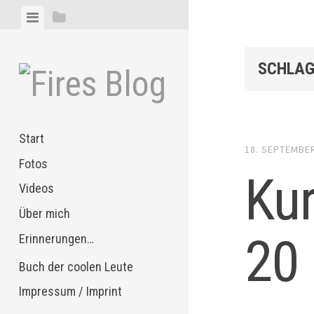
Zum
Menü
Seitenleiste
Inhalt
anzeigen
anzeigen
springen
SCHLAG
Start
18. SEPTEMBE
Fotos
Kur
Videos
Über mich
20 
Erinnerungen…
Buch der coolen Leute
Impressum / Imprint