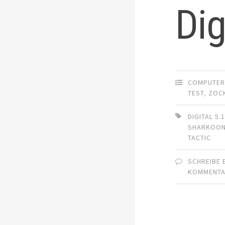
Dig
COMPUTE
TEST
,
ZOC
DIGITAL 5.
SHARKOO
TACTIC
SCHREIBE 
KOMMENT