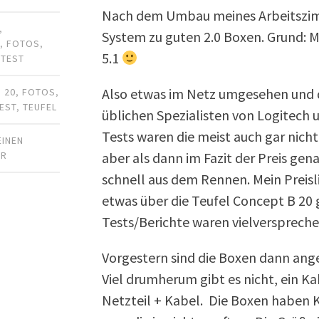
Nach dem Umbau meines Arbeitszimm
,
System zu guten 2.0 Boxen. Grund: Me
R
,
FOTOS
,
5.1
,
TEST
Also etwas im Netz umgesehen und da
 20
,
FOTOS
,
EST
,
TEUFEL
üblichen Spezialisten von Logitech u
Tests waren die meist auch gar nicht
EINEN
aber als dann im Fazit der Preis ge
AR
schnell aus dem Rennen. Mein Preis
etwas über die Teufel Concept B 20 
Tests/Berichte waren vielverspreche
Vorgestern sind die Boxen dann an
Viel drumherum gibt es nicht, ein K
Netzteil + Kabel. Die Boxen haben K