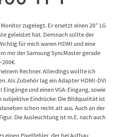
. Monitor zugelegt. Er ersetzt einen 20″ LG
ste geleistet hat. Demnach sollte der
 Wichtig für mich waren HDMI und eine
am mir der Samsung SyncMaster gerade
 ~200€.
meinem Rechner. Allerdings wollte ich
en. Als Zubehör lag ein Adapter HDMI-DVI
MI Eingänge und einen VGA-Eingang, sowie
subjektive Eindrücke: Die Bildqualität ist
t daneben schon recht alt aus. Auch an der
igur. Die Ausleuchtung ist m.E. nach auch
s einen Pixelfehler, der bei Aufbau