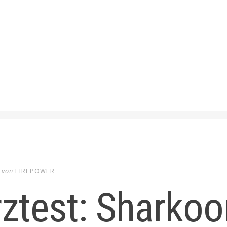
von
FIREPOWER
ztest: Sharkoo