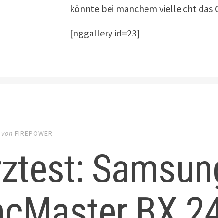
könnte bei manchem vielleicht das Ge
[nggallery id=23]
von
FIREPOWER
rztest: Samsun
ncMaster BX 2