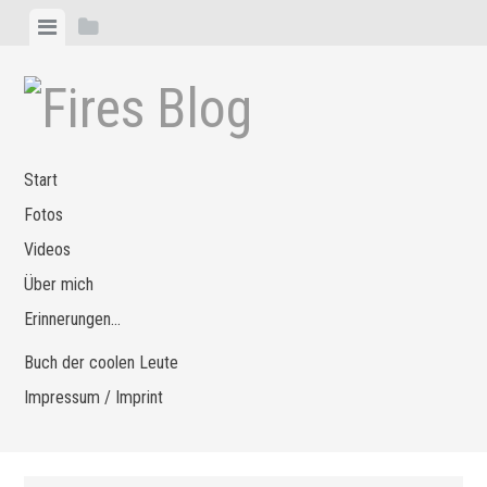
Zum
Menü
Seitenleiste
Inhalt
anzeigen
anzeigen
springen
Start
Fotos
Videos
Über mich
Erinnerungen…
Buch der coolen Leute
Impressum / Imprint