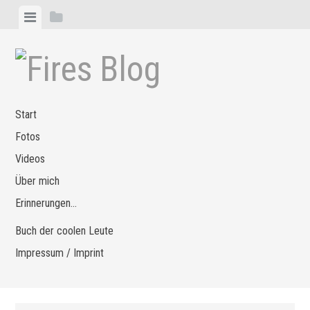
Zum
Menü
Seitenleiste
Inhalt
anzeigen
anzeigen
springen
Start
Fotos
Videos
Über mich
Erinnerungen…
Buch der coolen Leute
Impressum / Imprint