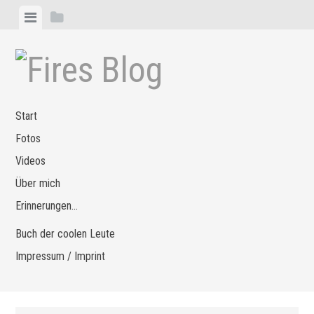
Zum
Menü
Seitenleiste
Inhalt
anzeigen
anzeigen
springen
Start
Fotos
Videos
Über mich
Erinnerungen…
Buch der coolen Leute
Impressum / Imprint