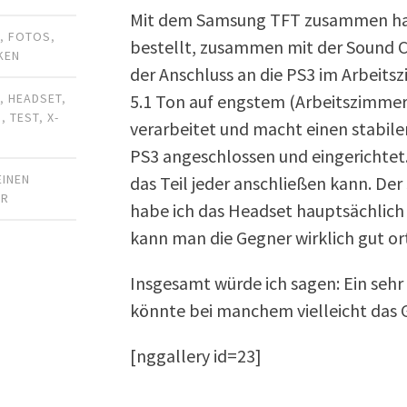
Mit dem Samsung TFT zusammen hat
R
,
FOTOS
,
bestellt, zusammen mit der Sound Co
KEN
der Anschluss an die PS3 im Arbeit
5.1 Ton auf engstem (Arbeitszimmer
1
,
HEADSET
,
N
,
TEST
,
X-
verarbeitet und macht einen stabile
PS3 angeschlossen und eingerichtet. 
EINEN
das Teil jeder anschließen kann. Der
AR
habe ich das Headset hauptsächlich 
kann man die Gegner wirklich gut or
Insgesamt würde ich sagen: Ein sehr
könnte bei manchem vielleicht das Ge
[nggallery id=23]