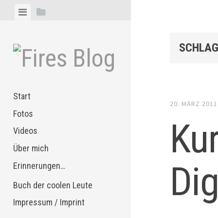
Zum
Menü
Seitenleiste
Inhalt
anzeigen
anzeigen
springen
SCHLAG
Start
20. MÄRZ 2011
Fotos
Kur
Videos
Über mich
Dig
Erinnerungen…
Buch der coolen Leute
Impressum / Imprint