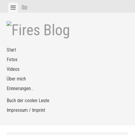
Zum
Menü
Seitenleiste
Inhalt
anzeigen
anzeigen
springen
Start
Fotos
Videos
Über mich
Erinnerungen…
Buch der coolen Leute
Impressum / Imprint