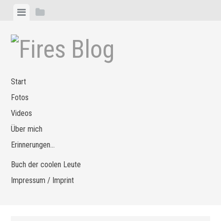
Zum
Menü
Seitenleiste
Inhalt
anzeigen
anzeigen
springen
Start
Fotos
Videos
Über mich
Erinnerungen…
Buch der coolen Leute
Impressum / Imprint