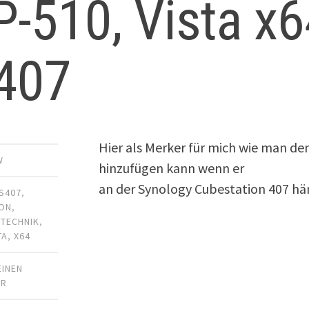
-510, Vista x
407
Hier als Merker für mich wie man de
W
hinzufügen kann wenn er
an der Synology Cubestation 407 hä
S407
,
ION
,
,
TECHNIK
,
TA
,
X64
EINEN
AR