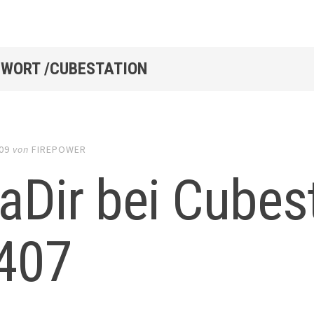
WORT /CUBESTATION
09
von
FIREPOWER
Dir bei Cubes
407