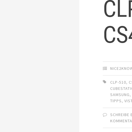
CLP
CS
NICE2KNO
CLP-510
,
C
CUBESTAT
SAMSUNG
TIPPS
,
VIS
SCHREIBE 
KOMMENT