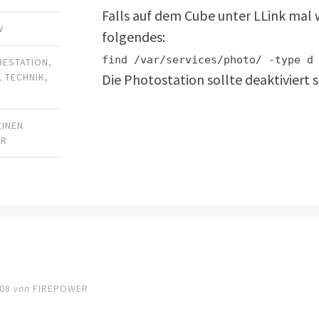
Falls auf dem Cube unter LLink mal 
W
folgendes:
find /var/services/photo/ -type d
BESTATION
,
Die Photostation sollte deaktiviert s
,
TECHNIK
,
EINEN
AR
008
von
FIREPOWER