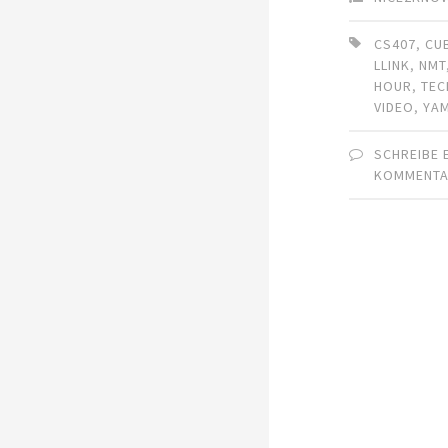
CS407
,
CU
LLINK
,
NMT
HOUR
,
TEC
VIDEO
,
YA
SCHREIBE 
KOMMENT