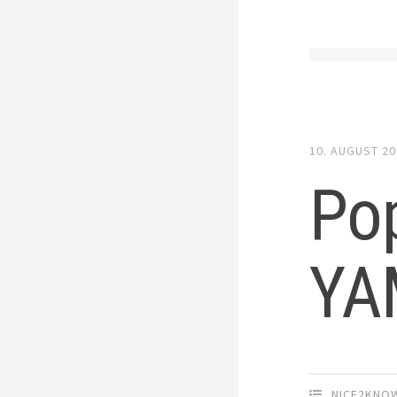
10. AUGUST 2
Pop
YA
NICE2KNO