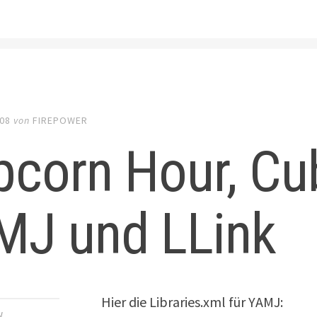
008
von
FIREPOWER
corn Hour, Cu
MJ und LLink
Hier die Libraries.xml für YAMJ:
W