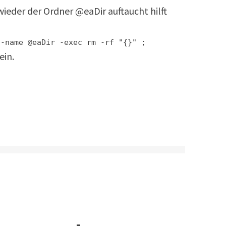
wieder der Ordner @eaDir auftaucht hilft
 -name @eaDir -exec rm -rf "{}" ;
ein.