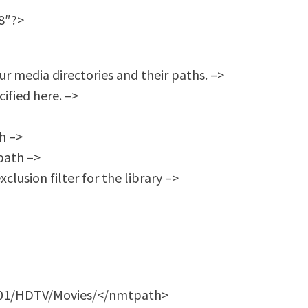
8″?>
ur media directories and their paths. –>
ified here. –>
h –>
path –>
clusion filter for the library –>
001/HDTV/Movies/</nmtpath>