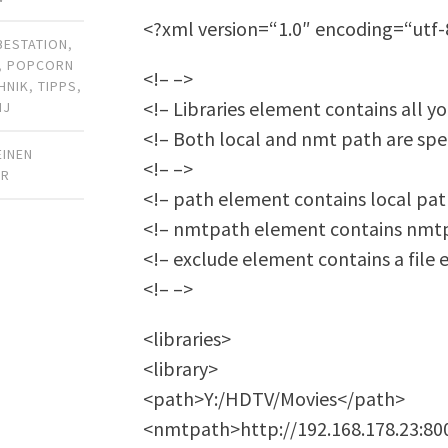
<?xml version=“1.0″ encoding=“utf-
BESTATION
,
,
POPCORN
<!– –>
HNIK
,
TIPPS
,
<!– Libraries element contains all yo
MJ
<!– Both local and nmt path are spec
EINEN
<!– –>
AR
<!– path element contains local pat
<!– nmtpath element contains nmt
<!– exclude element contains a file ex
<!– –>
<libraries>
<library>
<path>Y:/HDTV/Movies</path>
<nmtpath>http://192.168.178.23:8