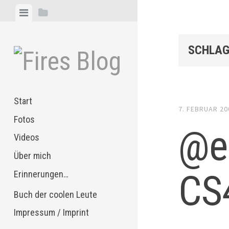
Zum
Menü
Seitenleiste
Inhalt
anzeigen
anzeigen
springen
SCHLAG
Start
7. FEBRUAR 20
Fotos
@ea
Videos
Über mich
CS
Erinnerungen…
Buch der coolen Leute
Impressum / Imprint