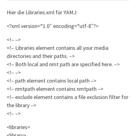
Hier die Libraries.xml für YAMJ:
<?xml version=“1.0″ encoding=“utf-8″?>
<!– –>
<!– Libraries element contains all your media
directories and their paths. –>
<!– Both local and nmt path are specified here. –>
<!– –>
<!– path element contains local path –>
<!– nmtpath element contains nmtpath –>
<!– exclude element contains a file exclusion filter for
the library –>
<!– –>
<libraries>
<library>