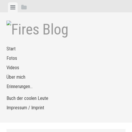
Zum
Menü
Seitenleiste
Inhalt
anzeigen
anzeigen
springen
Start
Fotos
Videos
Über mich
Erinnerungen…
Buch der coolen Leute
Impressum / Imprint