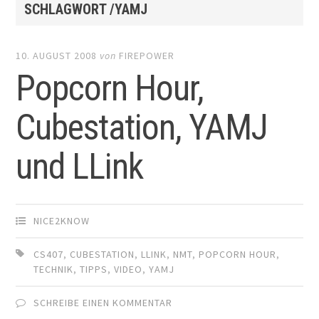
SCHLAGWORT /YAMJ
10. AUGUST 2008
von
FIREPOWER
Popcorn Hour,
Cubestation, YAMJ
und LLink
NICE2KNOW
CS407
,
CUBESTATION
,
LLINK
,
NMT
,
POPCORN HOUR
,
TECHNIK
,
TIPPS
,
VIDEO
,
YAMJ
SCHREIBE EINEN KOMMENTAR