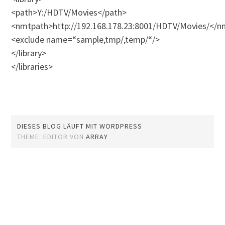
<path>Y:/HDTV/Movies</path>
<nmtpath>http://192.168.178.23:8001/HDTV/Movies/</n
<exclude name=“sample,tmp/,temp/“/>
</library>
</libraries>
DIESES BLOG LÄUFT MIT WORDPRESS
THEME: EDITOR VON
ARRAY