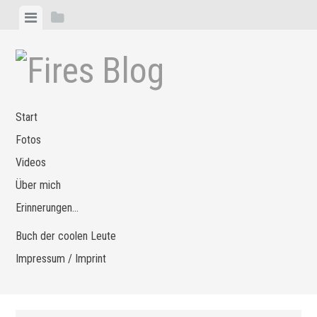
Zum
Menü
Seitenleiste
Inhalt
anzeigen
anzeigen
springen
Start
Fotos
Videos
Über mich
Erinnerungen…
Buch der coolen Leute
Impressum / Imprint