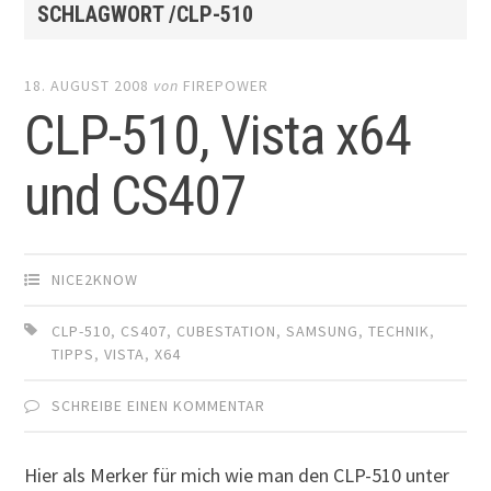
SCHLAGWORT /CLP-510
18. AUGUST 2008
von
FIREPOWER
CLP-510, Vista x64
und CS407
NICE2KNOW
CLP-510
,
CS407
,
CUBESTATION
,
SAMSUNG
,
TECHNIK
,
TIPPS
,
VISTA
,
X64
SCHREIBE EINEN KOMMENTAR
Hier als Merker für mich wie man den CLP-510 unter