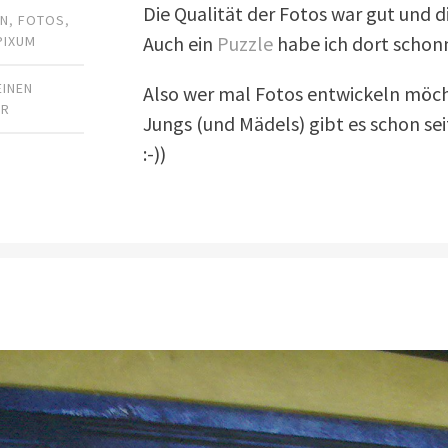
Die Qualität der Fotos war gut und d
LN
,
FOTOS
,
Auch ein
Puzzle
habe ich dort schonm
PIXUM
EINEN
Also wer mal Fotos entwickeln möcht
AR
Jungs (und Mädels) gibt es schon sei
:-))