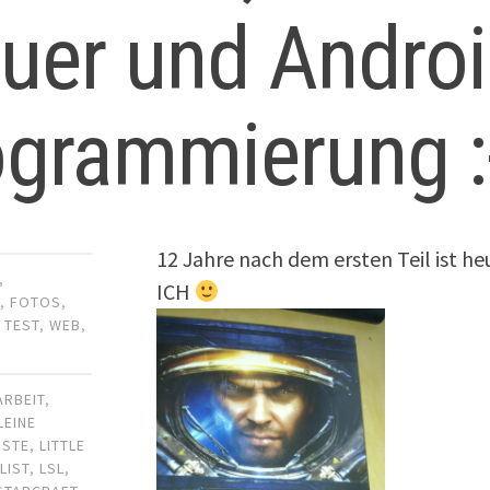
uer und Andro
grammierung :
12 Jahre nach dem ersten Teil ist he
,
ICH
R
,
FOTOS
,
,
TEST
,
WEB
,
ARBEIT
,
LEINE
ISTE
,
LITTLE
LIST
,
LSL
,