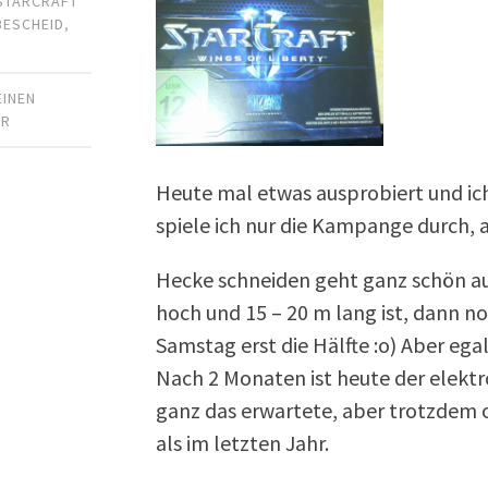
STARCRAFT
BESCHEID
,
EINEN
AR
Heute mal etwas ausprobiert und ich
spiele ich nur die Kampange durch, 
Hecke schneiden geht ganz schön a
hoch und 15 – 20 m lang ist, dann n
Samstag erst die Hälfte :o) Aber egal
Nach 2 Monaten ist heute der elek
ganz das erwartete, aber trotzdem 
als im letzten Jahr.