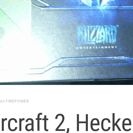
on
FIREPOWER
rcraft 2, Heck