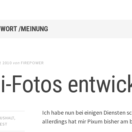
WORT /MEINUNG
R 2010
von
FIREPOWER
i-Fotos entwic
Ich habe nun bei einigen Diensten sc
USHALT
,
allerdings hat mir Pixum bisher am 
TEST