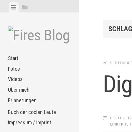
Zum
Menü
Seitenleiste
Inhalt
anzeigen
anzeigen
springen
SCHLAG
Start
20. SEPTEMBE
Fotos
Dig
Videos
Über mich
Erinnerungen…
Buch der coolen Leute
FOTOS
,
HA
Impressum / Imprint
LINKTIPP
,