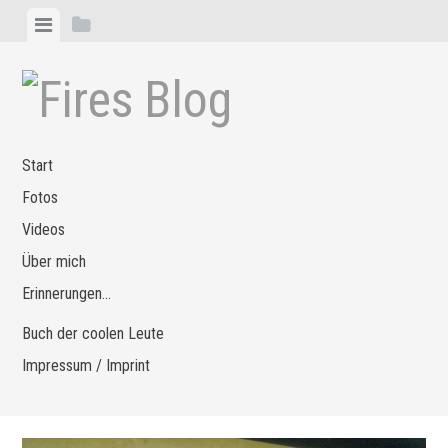
Zum
Menü
Seitenleiste
Inhalt
anzeigen
anzeigen
springen
Start
Fotos
Videos
Über mich
Erinnerungen…
Buch der coolen Leute
Impressum / Imprint