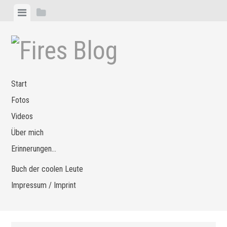
Zum
Menü
Seitenleiste
Inhalt
anzeigen
anzeigen
springen
Start
Fotos
Videos
Über mich
Erinnerungen…
Buch der coolen Leute
Impressum / Imprint