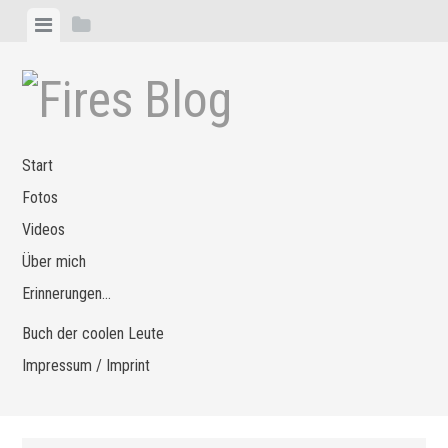
Zum
Menü
Seitenleiste
Inhalt
anzeigen
anzeigen
springen
Start
Fotos
Videos
Über mich
Erinnerungen…
Buch der coolen Leute
Impressum / Imprint