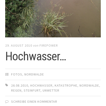
29. AUGUST 2010
von
FIREPOWER
Hochwasser…
FOTOS
,
NORDWALDE
26.08.2010
,
HOCHWASSER
,
KATASTROPHE
,
NORDWALDE
,
REGEN
,
STEINFURT
,
UNWETTER
SCHREIBE EINEN KOMMENTAR