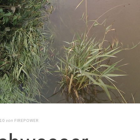
010
von
FIREPOWER