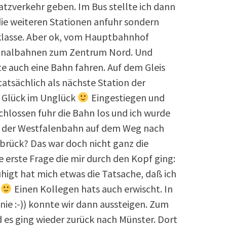
atzverkehr geben. Im Bus stellte ich dann
die weiteren Stationen anfuhr sondern
 klasse. Aber ok, vom Hauptbahnhof
ionalbahnen zum Zentrum Nord. Und
lte auch eine Bahn fahren. Auf dem Gleis
tsächlich als nächste Station der
 Glück im Unglück
Eingestiegen und
chlossen fuhr die Bahn los und ich wurde
n der Westfalenbahn auf dem Weg nach
rück? Das war doch nicht ganz die
die erste Frage die mir durch den Kopf ging:
igt hat mich etwas die Tatsache, daß ich
n
Einen Kollegen hats auch erwischt. In
nie :-)) konnte wir dann aussteigen. Zum
 es ging wieder zurück nach Münster. Dort