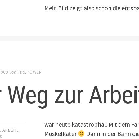
Mein Bild zeigt also schon die ents
2009
von
FIREPOWER
 Weg zur Arbe
war heute katastrophal. Mit dem Fah
,
ARBEIT
,
Muskelkater
Dann in der Bahn di
S