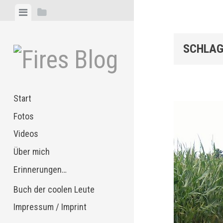
Zum
Menü
Seitenleiste
Inhalt
anzeigen
anzeigen
springen
SCHLAG
Start
Fotos
Videos
Über mich
Erinnerungen…
Buch der coolen Leute
Impressum / Imprint