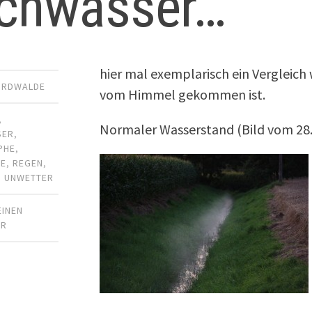
chwasser…
hier mal exemplarisch ein Vergleich 
ORDWALDE
vom Himmel gekommen ist.
,
Normaler Wasserstand (Bild vom 28
SER
,
PHE
,
DE
,
REGEN
,
,
UNWETTER
EINEN
AR