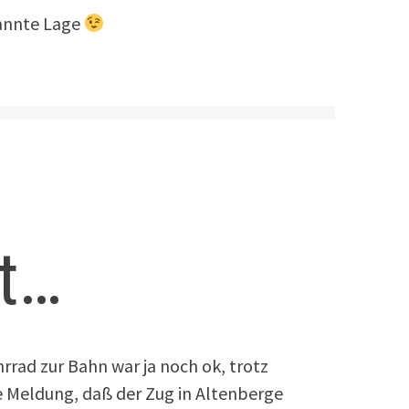
pannte Lage
it…
rrad zur Bahn war ja noch ok, trotz
e Meldung, daß der Zug in Altenberge