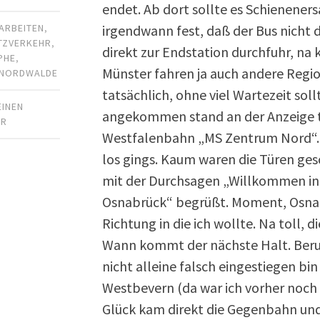
endet. Ab dort sollte es Schieneners
irgendwann fest, daß der Bus nicht 
ARBEITEN
,
TZVERKEHR
,
direkt zur Endstation durchfuhr, na
PHE
,
Münster fahren ja auch andere Reg
NORDWALDE
tatsächlich, ohne viel Wartezeit sol
EINEN
angekommen stand an der Anzeige ta
AR
Westfalenbahn „MS Zentrum Nord“.
los gings. Kaum waren die Türen ges
mit der Durchsagen „Willkommen i
Osnabrück“ begrüßt. Moment, Osnab
Richtung in die ich wollte. Na toll, 
Wann kommt der nächste Halt. Beruh
nicht alleine falsch eingestiegen bi
Westbevern (da war ich vorher noch 
Glück kam direkt die Gegenbahn und