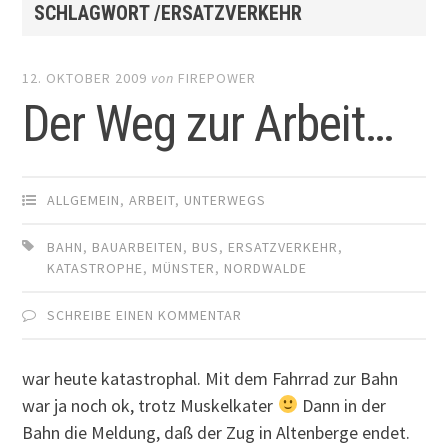
SCHLAGWORT /ERSATZVERKEHR
12. OKTOBER 2009
von
FIREPOWER
Der Weg zur Arbeit…
ALLGEMEIN
,
ARBEIT
,
UNTERWEGS
BAHN
,
BAUARBEITEN
,
BUS
,
ERSATZVERKEHR
,
KATASTROPHE
,
MÜNSTER
,
NORDWALDE
SCHREIBE EINEN KOMMENTAR
war heute katastrophal. Mit dem Fahrrad zur Bahn
war ja noch ok, trotz Muskelkater
Dann in der
Bahn die Meldung, daß der Zug in Altenberge endet.