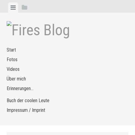
Zum
Menü
Seitenleiste
Inhalt
anzeigen
anzeigen
springen
Start
Fotos
Videos
Über mich
Erinnerungen…
Buch der coolen Leute
Impressum / Imprint