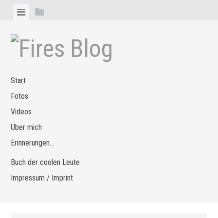
Zum
Menü
Seitenleiste
Inhalt
anzeigen
anzeigen
springen
Start
Fotos
Videos
Über mich
Erinnerungen…
Buch der coolen Leute
Impressum / Imprint