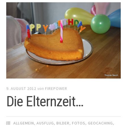
9. AUGUST 2012
von
FIREPOWER
Die Elternzeit…
ALLGEMEIN
,
AUSFLUG
,
BILDER
,
FOTOS
,
GEOCACHING
,