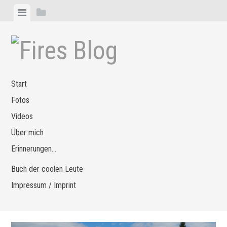
Zum
Menü
Seitenleiste
Inhalt
anzeigen
anzeigen
springen
Start
Fotos
Videos
Über mich
Erinnerungen…
Buch der coolen Leute
Impressum / Imprint