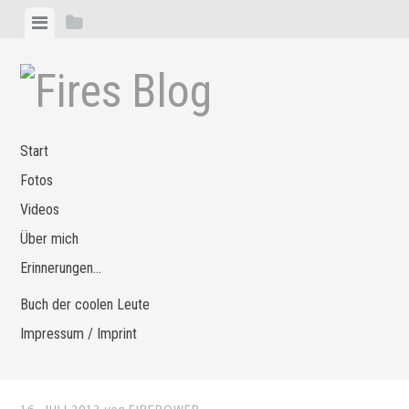
Zum
Menü
Seitenleiste
Inhalt
anzeigen
anzeigen
springen
Start
Fotos
Videos
Über mich
Erinnerungen…
Buch der coolen Leute
Impressum / Imprint
16. JULI 2013
von
FIREPOWER