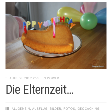
9. AUGUST 2012
von
FIREPOWER
Die Elternzeit…
ALLGEMEIN
,
AUSFLUG
,
BILDER
,
FOTOS
,
GEOCACHING
,