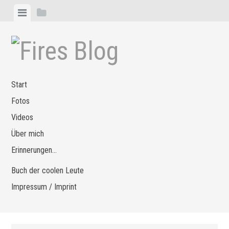
Zum
Menü
Seitenleiste
Inhalt
anzeigen
anzeigen
springen
Start
Fotos
Videos
Über mich
Erinnerungen…
Buch der coolen Leute
Impressum / Imprint