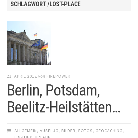
SCHLAGWORT /LOST-PLACE
21. APRIL 2012
von
FIREPOWER
Berlin, Potsdam,
Beelitz-Heilstätten…
ALLGEMEIN
,
AUSFLUG
,
BILDER
,
FOTOS
,
GEOCACHING
,
LINKTIPP
,
URLAUB