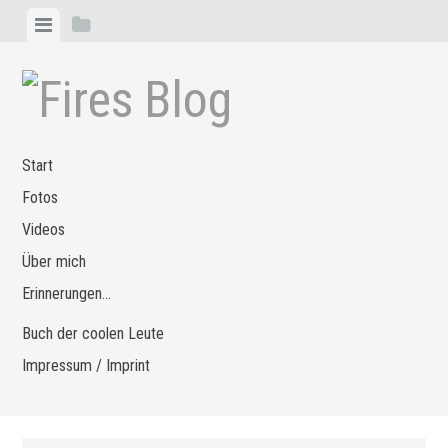
Zum
Menü
Seitenleiste
Inhalt
anzeigen
anzeigen
springen
Start
Fotos
Videos
Über mich
Erinnerungen…
Buch der coolen Leute
Impressum / Imprint