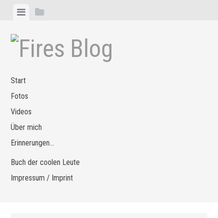
Zum
Menü
Seitenleiste
Inhalt
anzeigen
anzeigen
springen
Start
Fotos
Videos
Über mich
Erinnerungen…
Buch der coolen Leute
Impressum / Imprint