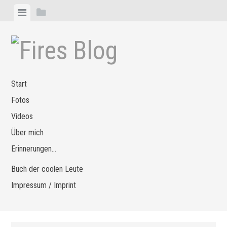
Zum
Menü
Seitenleiste
Inhalt
anzeigen
anzeigen
springen
Start
Fotos
Videos
Über mich
Erinnerungen…
Buch der coolen Leute
Impressum / Imprint