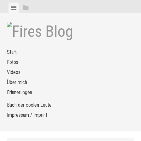
Zum
Menü
Seitenleiste
Inhalt
anzeigen
anzeigen
springen
Start
Fotos
Videos
Über mich
Erinnerungen…
Buch der coolen Leute
Impressum / Imprint