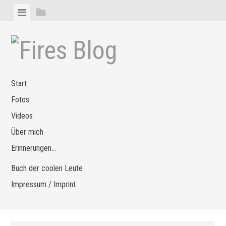
Zum
Menü
Seitenleiste
Inhalt
anzeigen
anzeigen
springen
Start
Fotos
Videos
Über mich
Erinnerungen…
Buch der coolen Leute
Impressum / Imprint