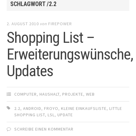
SCHLAGWORT /2.2
2. AUGUST 2010
von
FIREPOWER
Shopping List –
Erweiterungswünsche,
Updates
COMPUTER
,
HAUSHALT
,
PROJEKTE
,
WEB
2.2
,
ANDROID
,
FROYO
,
KLEINE EINKAUFSLISTE
,
LITTLE
SHOPPING LIST
,
LSL
,
UPDATE
SCHREIBE EINEN KOMMENTAR