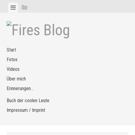
Zum
Menü
Seitenleiste
Inhalt
anzeigen
anzeigen
springen
Start
Fotos
Videos
Über mich
Erinnerungen…
Buch der coolen Leute
Impressum / Imprint