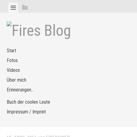
Zum
Menü
Seitenleiste
Inhalt
anzeigen
anzeigen
springen
Start
Fotos
Videos
Über mich
Erinnerungen…
Buch der coolen Leute
Impressum / Imprint
15. APRIL 2011
von
FIREPOWER