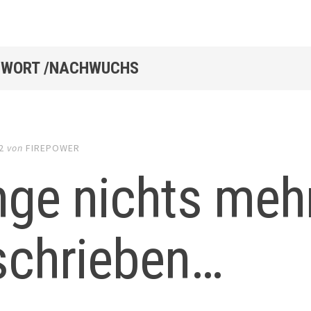
WORT /NACHWUCHS
2
von
FIREPOWER
ge nichts mehr
schrieben…