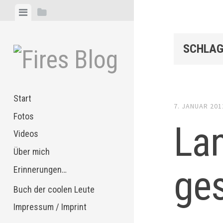
Zum
Menü
Seitenleiste
Inhalt
anzeigen
anzeigen
springen
SCHLAG
Start
7. JANUAR 201
Fotos
Lan
Videos
Über mich
ge
Erinnerungen…
Buch der coolen Leute
Impressum / Imprint