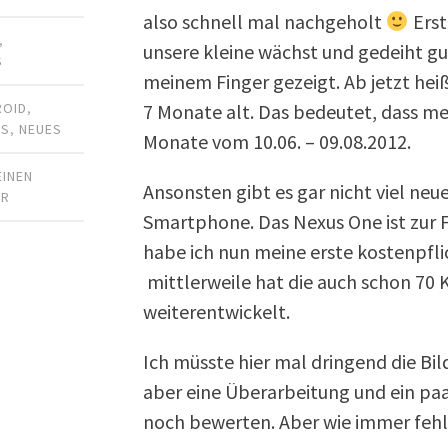
also schnell mal nachgeholt
Erst
,
unsere kleine wächst und gedeiht gu
S
meinem Finger gezeigt. Ab jetzt hei
7 Monate alt. Das bedeutet, dass me
ROID
,
HS
,
NEUES
Monate vom 10.06. – 09.08.2012.
EINEN
Ansonsten gibt es gar nicht viel neu
AR
Smartphone. Das Nexus One ist zur 
habe ich nun meine erste kostenpfl
mittlerweile hat die auch schon 70 
weiterentwickelt.
Ich müsste hier mal dringend die Bil
aber eine Überarbeitung und ein paa
noch bewerten. Aber wie immer feh