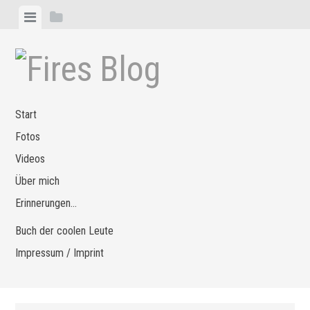
Zum
Menü
Seitenleiste
Inhalt
anzeigen
anzeigen
springen
Start
Fotos
Videos
Über mich
Erinnerungen…
Buch der coolen Leute
Impressum / Imprint