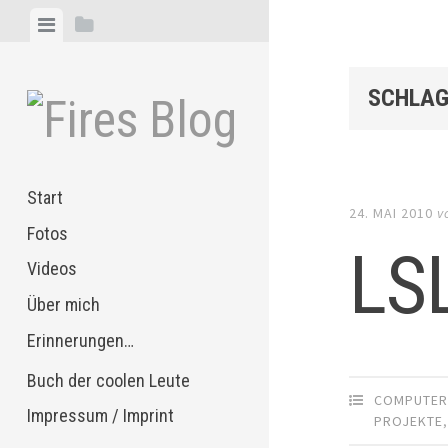
Zum
Menü
Seitenleiste
Inhalt
anzeigen
anzeigen
springen
SCHLAG
Start
24. MAI 2010
v
Fotos
LSL
Videos
Über mich
Erinnerungen…
Buch der coolen Leute
COMPUTE
Impressum / Imprint
PROJEKTE