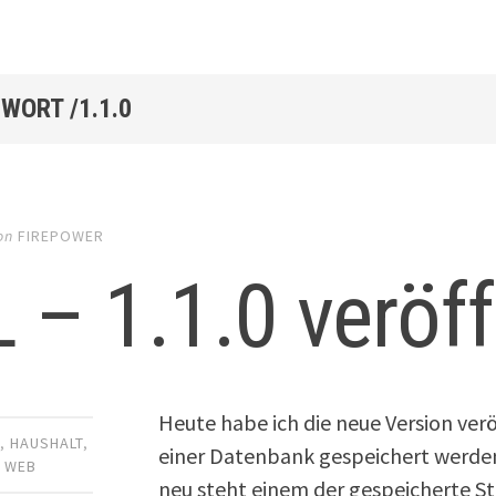
WORT /1.1.0
on
FIREPOWER
 – 1.1.0 veröff
Heute habe ich die neue Version veröf
R
,
HAUSHALT
,
einer Datenbank gespeichert werde
,
WEB
neu steht einem der gespeicherte St