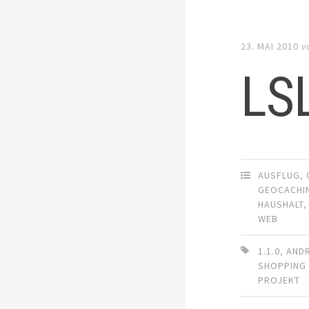
23. MAI 2010
v
LSL
AUSFLUG
,
GEOCACHI
HAUSHALT
WEB
1.1.0
,
AND
SHOPPING 
PROJEKT