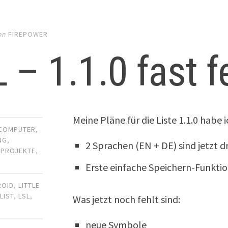
on
FIREPOWER
 – 1.1.0 fast fe
Meine Pläne für die Liste 1.1.0 habe 
COMPUTER
,
NG
,
2 Sprachen (EN + DE) sind jetzt dr
,
PROJEKTE
,
Erste einfache Speichern-Funktio
ROID
,
LITTLE
LIST
,
LSL
,
Was jetzt noch fehlt sind:
neue Symbole