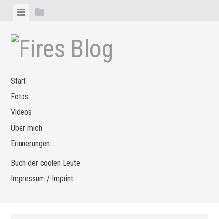
Zum
Menü
Seitenleiste
Inhalt
anzeigen
anzeigen
springen
Start
Fotos
Videos
Über mich
Erinnerungen…
Buch der coolen Leute
Impressum / Imprint