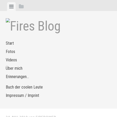
Zum
Menü
Seitenleiste
Inhalt
anzeigen
anzeigen
springen
Start
Fotos
Videos
Über mich
Erinnerungen…
Buch der coolen Leute
Impressum / Imprint
24. MAI 2010
von
FIREPOWER