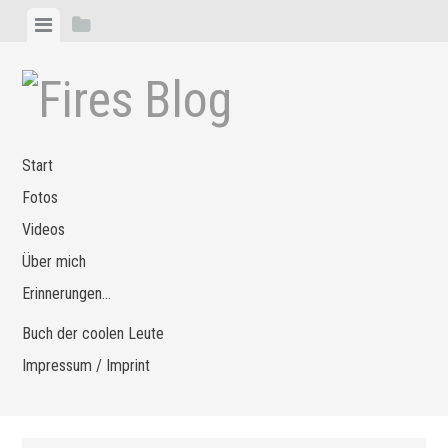
Zum
Menü
Seitenleiste
Inhalt
anzeigen
anzeigen
springen
Start
Fotos
Videos
Über mich
Erinnerungen…
Buch der coolen Leute
Impressum / Imprint