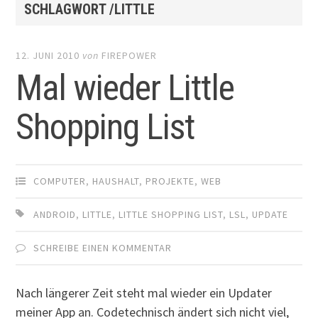
SCHLAGWORT /LITTLE
12. JUNI 2010
von
FIREPOWER
Mal wieder Little
Shopping List
COMPUTER
,
HAUSHALT
,
PROJEKTE
,
WEB
ANDROID
,
LITTLE
,
LITTLE SHOPPING LIST
,
LSL
,
UPDATE
SCHREIBE EINEN KOMMENTAR
Nach längerer Zeit steht mal wieder ein Updater
meiner App an. Codetechnisch ändert sich nicht viel,