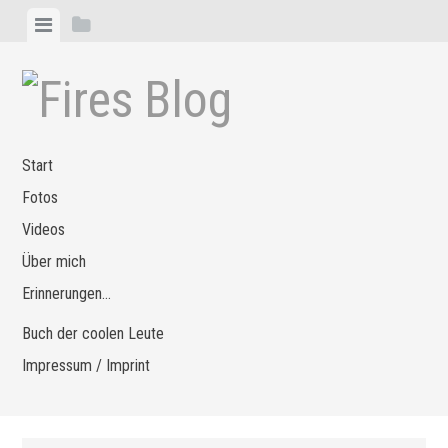
Zum
Menü
Seitenleiste
Inhalt
anzeigen
anzeigen
springen
Start
Fotos
Videos
Über mich
Erinnerungen…
Buch der coolen Leute
Impressum / Imprint