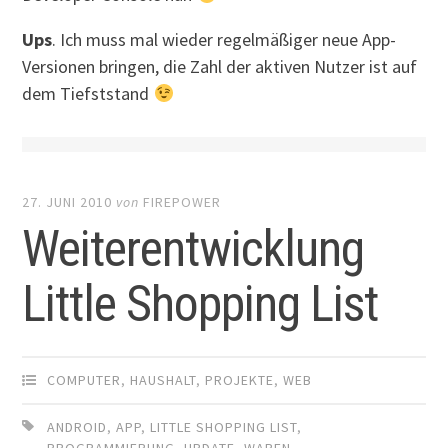
Ups
. Ich muss mal wieder regelmäßiger neue App-
Versionen bringen, die Zahl der aktiven Nutzer ist auf
dem Tiefststand
27. JUNI 2010
von
FIREPOWER
Weiterentwicklung
Little Shopping List
COMPUTER
,
HAUSHALT
,
PROJEKTE
,
WEB
ANDROID
,
APP
,
LITTLE SHOPPING LIST
,
PROGRAMMIERUNG
,
UPDATE
,
WAREN
,