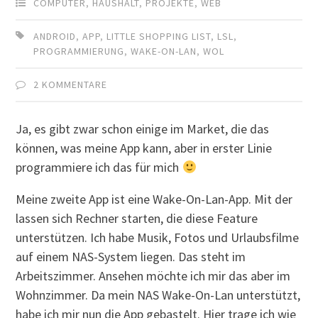
COMPUTER
,
HAUSHALT
,
PROJEKTE
,
WEB
ANDROID
,
APP
,
LITTLE SHOPPING LIST
,
LSL
,
PROGRAMMIERUNG
,
WAKE-ON-LAN
,
WOL
2 KOMMENTARE
Ja, es gibt zwar schon einige im Market, die das
können, was meine App kann, aber in erster Linie
programmiere ich das für mich
Meine zweite App ist eine Wake-On-Lan-App. Mit der
lassen sich Rechner starten, die diese Feature
unterstützen. Ich habe Musik, Fotos und Urlaubsfilme
auf einem NAS-System liegen. Das steht im
Arbeitszimmer. Ansehen möchte ich mir das aber im
Wohnzimmer. Da mein NAS Wake-On-Lan unterstützt,
habe ich mir nun die App gebastelt. Hier trage ich wie