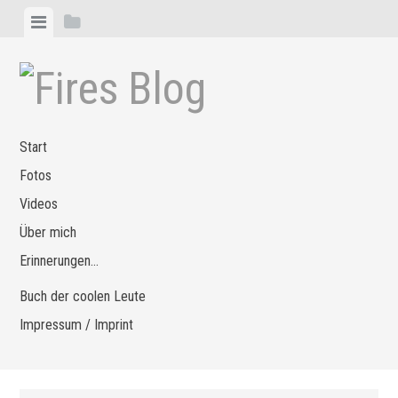
Zum
Menü
Seitenleiste
Inhalt
anzeigen
anzeigen
springen
Start
Fotos
Videos
Über mich
Erinnerungen…
Buch der coolen Leute
Impressum / Imprint