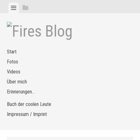
Zum
Menü
Seitenleiste
Inhalt
anzeigen
anzeigen
springen
Start
Fotos
Videos
Über mich
Erinnerungen…
Buch der coolen Leute
Impressum / Imprint