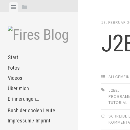
Zum
Menü
Seitenleiste
Inhalt
anzeigen
anzeigen
springen
18. FEBRUAR 2
J2E
Start
Fotos
ALLGEMEIN
Videos
Über mich
J2EE
,
PROGRAMM
Erinnerungen…
TUTORIAL
Buch der coolen Leute
SCHREIBE 
Impressum / Imprint
KOMMENT