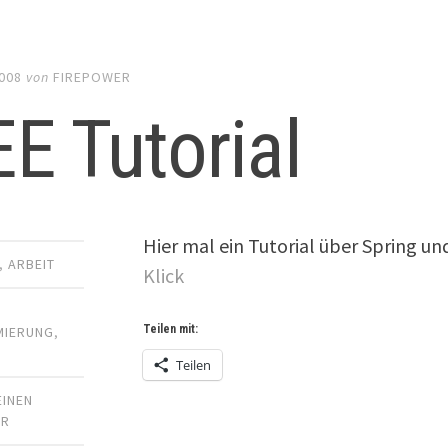
008
von
FIREPOWER
E Tutorial
Hier mal ein Tutorial über Spring un
,
ARBEIT
Klick
Teilen mit:
IERUNG
,
Teilen
EINEN
AR