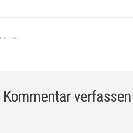
el-
R BEITRAG
gation
Kommentar verfassen