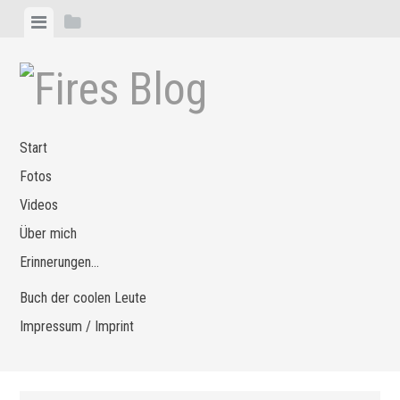
Zum
Menü
Seitenleiste
Inhalt
anzeigen
anzeigen
springen
Start
Fotos
Videos
Über mich
Erinnerungen…
Buch der coolen Leute
Impressum / Imprint