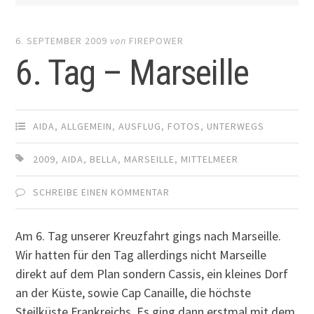
6. SEPTEMBER 2009
von
FIREPOWER
6. Tag – Marseille
AIDA
,
ALLGEMEIN
,
AUSFLUG
,
FOTOS
,
UNTERWEGS
2009
,
AIDA
,
BELLA
,
MARSEILLE
,
MITTELMEER
SCHREIBE EINEN KOMMENTAR
Am 6. Tag unserer Kreuzfahrt gings nach Marseille.
Wir hatten für den Tag allerdings nicht Marseille
direkt auf dem Plan sondern Cassis, ein kleines Dorf
an der Küste, sowie Cap Canaille, die höchste
Steilküste Frankreichs. Es ging dann erstmal mit dem