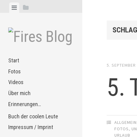
Zum
Menü
Seitenleiste
Inhalt
anzeigen
anzeigen
springen
SCHLAG
Start
5. SEPTEMBER
Fotos
5. 
Videos
Über mich
Erinnerungen…
Buch der coolen Leute
ALLGEMEIN
Impressum / Imprint
FOTOS
,
U
URLAUB