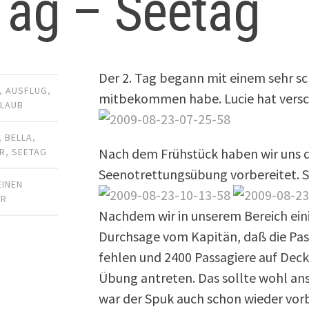
Tag – Seetag
Der 2. Tag begann mit einem sehr s
,
AUSFLUG
,
mitbekommen habe. Lucie hat vers
LAUB
,
BELLA
,
Nach dem Frühstück haben wir uns d
ER
,
SEETAG
Seenotrettungsübung vorbereitet. S
EINEN
AR
Nachdem wir in unserem Bereich eini
Durchsage vom Kapitän, daß die Pass
fehlen und 2400 Passagiere auf Deck 
Übung antreten. Das sollte wohl a
war der Spuk auch schon wieder vorb