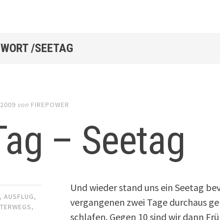
WORT /SEETAG
 2009
von
FIREPOWER
Tag – Seetag
Und wieder stand uns ein Seetag be
,
AUSFLUG
,
vergangenen zwei Tage durchaus ge
NTERWEGS
,
schlafen. Gegen 10 sind wir dann Fr