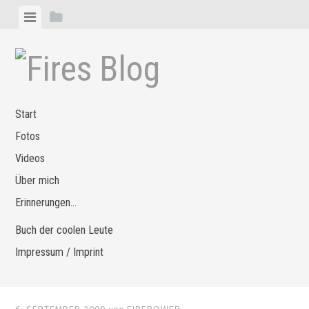
Zum
Menü
Seitenleiste
Inhalt
anzeigen
anzeigen
springen
Start
Fotos
Videos
Über mich
Erinnerungen…
Buch der coolen Leute
Impressum / Imprint
6. SEPTEMBER 2009
von
FIREPOWER