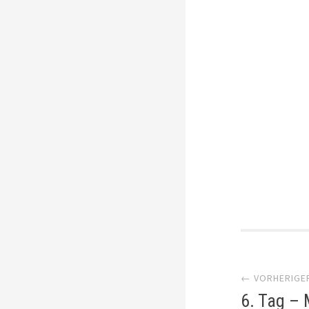
Artik
← VORHERIGE
Navi
6. Tag – 