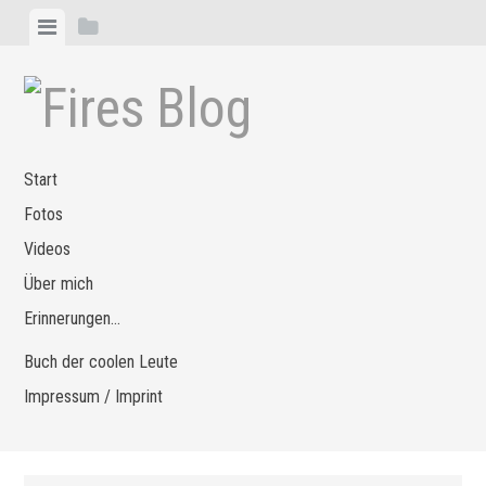
Zum
Menü
Seitenleiste
Inhalt
anzeigen
anzeigen
springen
Start
Fotos
Videos
Über mich
Erinnerungen…
Buch der coolen Leute
Impressum / Imprint