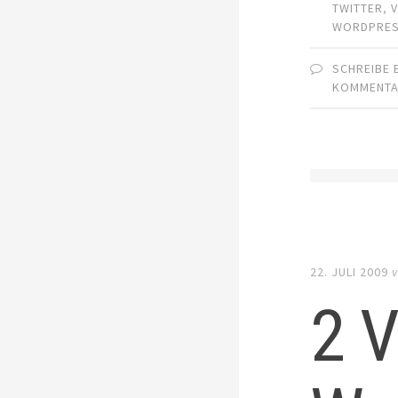
TWITTER
,
WORDPRE
SCHREIBE 
KOMMENT
22. JULI 2009
v
2 V