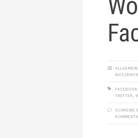
Wor
Fa
ALLGEMEIN
NICE2KNO
FACEBOOK
TWITTER
,
SCHREIBE 
KOMMENT