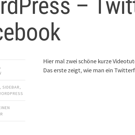
dPress – Twit
cebook
Hier mal zwei schöne kurze Videotut
,
Das erste zeigt, wie man ein Twitter
W
,
SIDEBAR
,
WORDPRESS
EINEN
AR