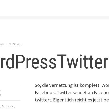
on
FIREPOWER
rdPressTwitte
So, die Vernetzung ist komplett. Wor
,
Facebook. Twitter sendet an Faceb
W
twittert. Eigentlich reicht es jetzt
,
MEINVZ
,