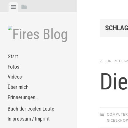
Zum
Menü
Seitenleiste
Inhalt
anzeigen
anzeigen
springen
SCHLAG
Start
2. JUNI 2011
v
Fotos
Die
Videos
Über mich
Erinnerungen…
Buch der coolen Leute
COMPUTE
Impressum / Imprint
NICE2KNO