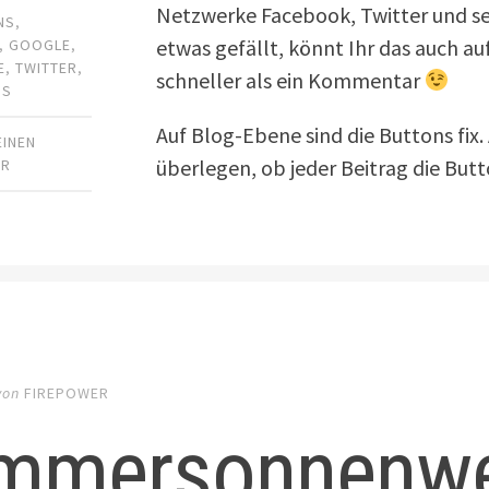
Netzwerke Facebook, Twitter und sei
NS
,
etwas gefällt, könnt Ihr das auch a
,
GOOGLE
,
E
,
TWITTER
,
schneller als ein Kommentar
SS
Auf Blog-Ebene sind die Buttons fix
EINEN
überlegen, ob jeder Beitrag die Bu
AR
von
FIREPOWER
mmersonnenw