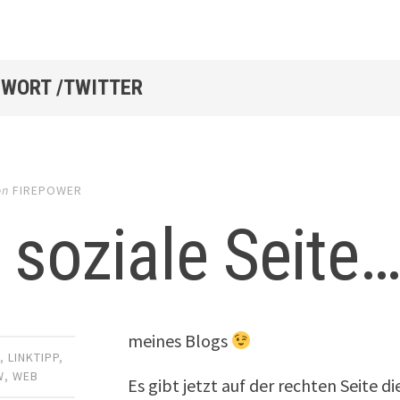
WORT /TWITTER
on
FIREPOWER
 soziale Seite
meines Blogs
R
,
LINKTIPP
,
W
,
WEB
Es gibt jetzt auf der rechten Seite d