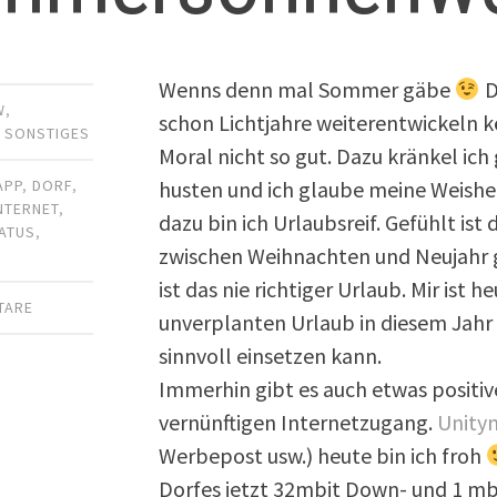
Wenns denn mal Sommer gäbe
D
W
,
schon Lichtjahre weiterentwickeln 
,
SONSTIGES
Moral nicht so gut. Dazu kränkel ic
husten und ich glaube meine Weish
APP
,
DORF
,
NTERNET
,
dazu bin ich Urlaubsreif. Gefühlt ist 
ATUS
,
zwischen Weihnachten und Neujahr ga
ist das nie richtiger Urlaub. Mir ist 
TARE
unverplanten Urlaub in diesem Jahr
sinnvoll einsetzen kann.
Immerhin gibt es auch etwas positive
vernünftigen Internetzugang.
Unity
Werbepost usw.) heute bin ich froh
Dorfes jetzt 32mbit Down- und 1 mb