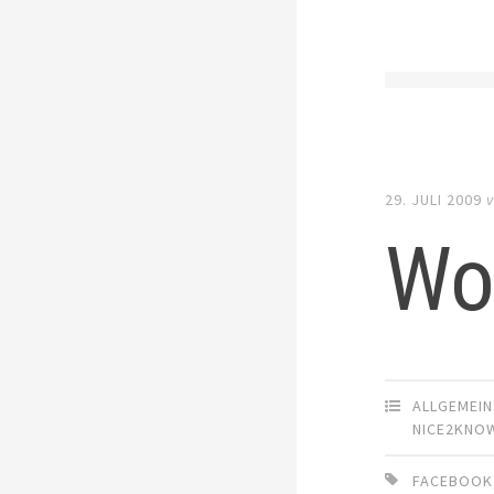
29. JULI 2009
v
Wo
ALLGEMEIN
NICE2KNO
FACEBOOK