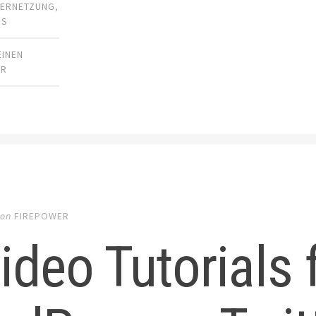
VERNETZUNG
,
SS
EINEN
AR
on
FIREPOWER
ideo Tutorials 